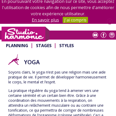
En poursuivant votre navigation sur ce site, vous acceptez
l'utilisation de cookies afin de nous permettre d'améliorer
votre expérience utilisateur.
En savoir plus
J'ai compris
Studio Harmonic
PLANNING
STAGES
STYLES
YOGA
Soyons clairs, le yoga n’est pas une religion mais une aide
pratique de vie. Il permet de développer harmonieusement
le corps, le mental et l’esprit.
La pratique régulière du yoga tend à amener vers une
certaine sérénité et un certain bien être. Grâce à une
coordination des mouvements à la respiration, on
atteindra un relâchement musculaire ou au contraire une
tonification, ce qui permettra de corriger de nombreuses
déformations de l’organisme (colonne vertébrale). Ceci a