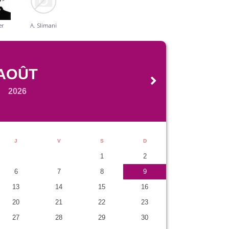
er
A. Slimani