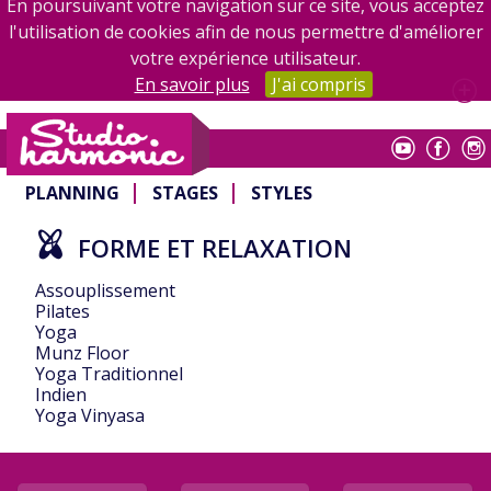
En poursuivant votre navigation sur ce site, vous acceptez
l'utilisation de cookies afin de nous permettre d'améliorer
votre expérience utilisateur.
En savoir plus
J'ai compris
Studio Harmonic
PLANNING
STAGES
STYLES
FORME ET RELAXATION
Assouplissement
Pilates
Yoga
Munz Floor
Yoga Traditionnel
Indien
Yoga Vinyasa